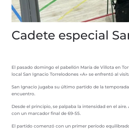
Cadete especial Sa
ESCRITO POR
CD SAN IGNACIO
EN
14 DE MAYO DE 2024
El pasado domingo el pabellón María de Villota en To
local San Ignacio Torrelodones «A» se enfrentó al visi
San Ignacio jugaba su último partido de la temporada,
encuentro.
Desde el principio, se palpaba la intensidad en el air
con un marcador final de 69-55.
El partido comenzó con un primer período equilibrado