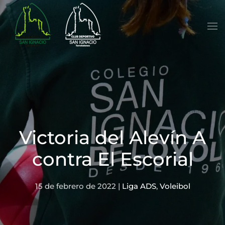
Skip to main content
Victoria del Alevín A
contra El Escorial
15 de febrero de 2022
|
Liga ADS
,
Voleibol