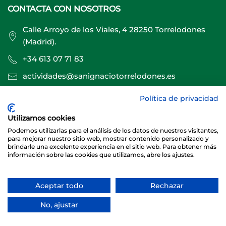
CONTACTA CON NOSOTROS
Calle Arroyo de los Viales, 4 28250 Torrelodones
(Madrid).
+34 613 07 71 83
actividades@sanignaciotorrelodones.es
Política de privacidad
Sitio web creado por
Especialistas Web
Utilizamos cookies
Podemos utilizarlas para el análisis de los datos de nuestros visitantes,
para mejorar nuestro sitio web, mostrar contenido personalizado y
brindarle una excelente experiencia en el sitio web. Para obtener más
información sobre las cookies que utilizamos, abre los ajustes.
Aceptar todo
Rechazar
© 2026 Club Deportivo Básico San Ignacio Torrelodones
No, ajustar
Sitio web creado y mantenido por especialistasweb.es