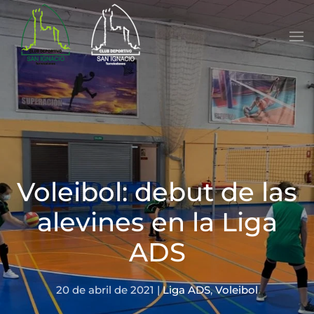
Skip to main content
Voleibol: debut de las
alevines en la Liga
ADS
20 de abril de 2021
|
Liga ADS
,
Voleibol