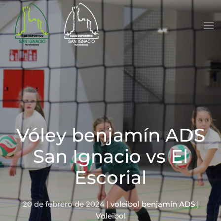
Skip to main content
Vóley benjamín ADS
San Ignacio vs El
Escorial
20 de febrero de 2024
|
voleibol benjamín ADS
|
Voleibol