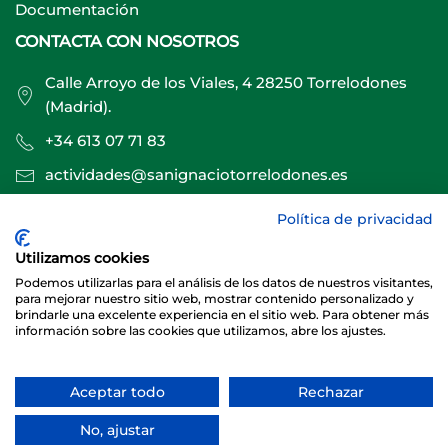
Documentación
CONTACTA CON NOSOTROS
Calle Arroyo de los Viales, 4 28250 Torrelodones
(Madrid).
+34 613 07 71 83
actividades@sanignaciotorrelodones.es
Política de privacidad
Sitio web creado por
Especialistas Web
Utilizamos cookies
Podemos utilizarlas para el análisis de los datos de nuestros visitantes,
para mejorar nuestro sitio web, mostrar contenido personalizado y
brindarle una excelente experiencia en el sitio web. Para obtener más
información sobre las cookies que utilizamos, abre los ajustes.
Aceptar todo
Rechazar
© 2026 Club Deportivo Básico San Ignacio Torrelodones
No, ajustar
Sitio web creado y mantenido por especialistasweb.es